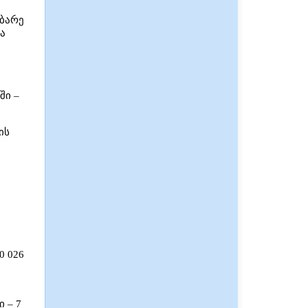
ებარე
ა
ში –
ის
0 026
 – 7