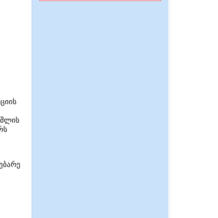
ციის
ომლის
რს
დებარე