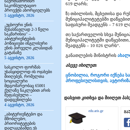
საერთაშორისო
619 ლარს;
საკონსულტაციო
პროექტს ახორციელებს
ზ) თბილისის, მცხეთისა და რ
5 აგვისტო, 2026
მუნიციპალიტეტებში დაწყებით
საფასური შეადგენს – 7 619 ლ
„უცხოური ენის
შესასწავლად 2-3 წელი
საკმარისია“ –
თ) საქართველოს სხვა მუნიცი
აბიტურიენტების
მუნიციპალიტეტში დაწყებითი,
პოზიციები ინგლისური
შეადგენს – 10 026 ლარს“.
ენის პირველი კლასიდან
გატანაზე
განათლების მინისტრის
ახალი
5 აგვისტო, 2026
ასევე იხილეთ:
სასკოლო ფორმას
უსასყიდლოდ ის ოჯახები
ცნობილია, როგორი იქნება ს
მიიღებენ, რომელთა
პროფესიულისთვის, ავტორიზაც
სოციალური
მდგომარეობაც 65001
ქულაზე ნაკლებით არის
შეფასებული –
დასვით კითხვა და მიიღეთ პას
დადგენილება
4 აგვისტო, 2026
edu.aris.ge
გა
„აბიტურიენტებო და
მშობლებო,
პრიორიტეტების
დალაგებამდე ეს