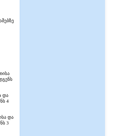
ამებზე
თისა
დგენს
ა და
ნს 4
ისა და
ნს 3