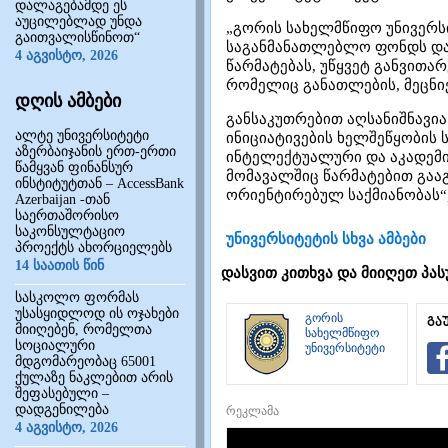
დალაგებამდე ეს
აუცილებლად უნდა
„გორის სახელმწიფო უნივერს
გაითვალისწინოთ“
საგანმანათლებლო ფონდს დაა
4 აგვისტო, 2026
წარმატებას, უწყვეტ განვითა
რომელიც განათლების, მეცნი
დღის ამბები
განსაკუთრებით აღსანიშნავი
ალტე უნივერსიტეტი
ინიციატივების ხელშეწყობის 
აზერბაიჯანის ერთ-ერთი
ინტელექტუალური და აკადემი
წამყვან ფინანსურ
მომავალშიც წარმატებით გაა
ინსტიტუტთან – AccessBank
ორიენტირებულ საქმიანობას“,
Azerbaijan -თან
საერთაშორისო
საკონსულტაციო
უნივერსიტეტის სხვა ამბები
პროექტს ახორციელებს
14 საათის წინ
დასვით კითხვა და მიიღეთ პას
სასკოლო ფორმას
უსასყიდლოდ ის ოჯახები
გორის
გა
მიიღებენ, რომელთა
სახელმწიფო
სოციალური
უნივერსიტეტი
მდგომარეობაც 65001
ქულაზე ნაკლებით არის
შეფასებული –
დადგენილება
რეკლამა
4 აგვისტო, 2026