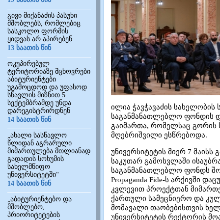
გივი მიქანაძის პასუხი
მშობლებს, რომლებიც
სასკოლო ფორმის
ყიდვას არ აპირებენ
13 საათის წინ
ოკუპირებულ
ტერიტორიაზე მცხოვრები
აბიტურიენტები
უგამოცდოდ და უფასოდ
სწავლის მიზნით 5
სექტემბრამდე უნდა
ილია ჭავჭავაძის სახელობის
დარეგისტრირდნენ
საგანმანათლებლო ფონდის და
14 საათის წინ
გაიმართა, რომელსაც გორის 
მღებრიშვილი ესწრებოდა.
„ახალი სასწავლო
წლიდან აგრარული
მიმართულება მთლიანად
უნივერსიტეტის მიერ 7 მაისს
გადადის სოხუმის
საკუთარ გამოსვლაში ისაუბრა
სახელმწიფო
საგანმანათლებლო ფონდს შორ
უნივერსიტეტში“
Propaganda Fide-ს არქივში 
14 საათის წინ
კვლევით პროექტთან მიმართებ
ქართული სამეცნიერო და კულ
„აბიტურიენტებო და
მშობლებო,
მომავალი თაობებისთვის ხელ
პრიორიტეტების
უნივერსიტეტის რექტორის მო