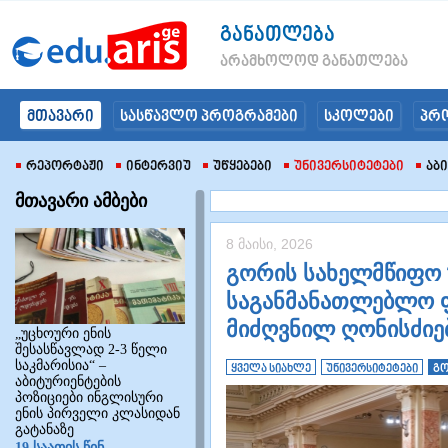
განათლება
არამხოლოდ განათლება
მთავარი
სასწავლო პროგრამები
სკოლები
პრ
Რეპორტაჟი
Ინტერვიუ
Უწყებები
Უნივერსიტეტები
Აბ
მთავარი ამბები
8 მაისი, 2026
გორის სახელმწიფო უ
საგანმანათლებლო ფ
მიძღვნილ ღონისძიე
„უცხოური ენის
შესასწავლად 2-3 წელი
საკმარისია“ –
ყველა სიახლე
უნივერსიტეტები
გო
აბიტურიენტების
პოზიციები ინგლისური
ენის პირველი კლასიდან
გატანაზე
19 საათის წინ