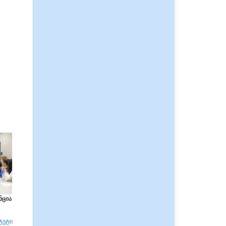
ნცია
ტეტი