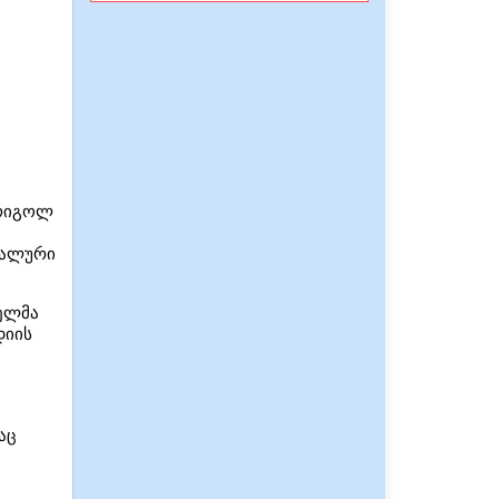
 გრიგოლ
მ
იალური
ველმა
დიის
აც