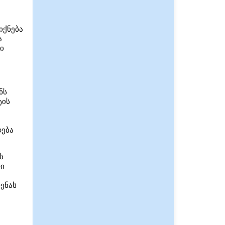
იქნება
ა
ი
ნს
ტის
დება
ს
ლი
ენას