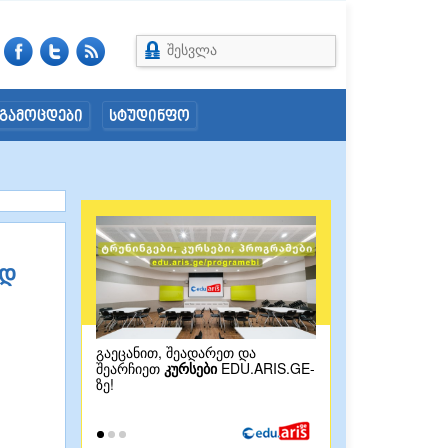
შესვლა
გამოცდები
სტუდინფო
ად