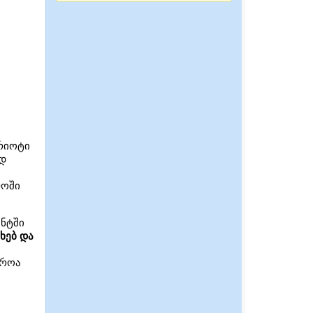
ტრიოტი
ად
ლოში
ენტში
ხებ და
ტროა