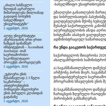
-სახელმწიფო უსაფრთხოების 
„ახალი სასწავლო
წლიდან აგრარული
უმაღლესი განათლების მართვ
მიმართულება მთლიანად
გადადის სოხუმის
და სისრულისათვის პასუხისმგ
სახელმწიფო
ვალდებულების მქონე სუბიექ
უნივერსიტეტში“
შესახებ საქართველოს კანონ
5 აგვისტო, 2026
აღურიცხველობის ან/და აღრიც
სისტემაში ასახვის ვალდებულ
ალტე უნივერსიტეტი
ადმინისტრაციულ სამართალდა
აზერბაიჯანის ერთ-ერთი
წამყვან ფინანსურ
ინსტიტუტთან – AccessBank
რა უნდა გააკეთოს საქართვე
Azerbaijan -თან
საერთაშორისო
საქართველოს მთავრობა 2026
საკონსულტაციო
ახალგაზრდობის სამინისტრო
პროექტს ახორციელებს
5 აგვისტო, 2026
ა) საგანმანათლებლო დაწესე
არმქონე პირის მიერ, საგან
„უცხოური ენის
დამადასტურებელი საერთაშო
შესასწავლად 2-3 წელი
პროგრამის სწავლების ენის შ
საკმარისია“ –
აბიტურიენტების
პოზიციები ინგლისური
ბ) საგანმანათლებლო დაწესე
ენის პირველი კლასიდან
ჩარიცხვის ზღვრული რაოდენო
გატანაზე
პირობების განსაზღვრას.
5 აგვისტო, 2026