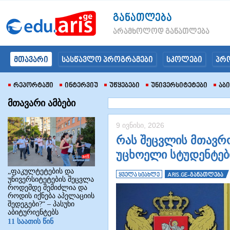
განათლება
არამხოლოდ განათლება
მთავარი
სასწავლო პროგრამები
სკოლები
პრ
Რეპორტაჟი
Ინტერვიუ
Უწყებები
Უნივერსიტეტები
Აბ
მთავარი ამბები
9 ივნისი, 2026
რას შეცვლის მთავრო
უცხოელი სტუდენტები
„ფაკულტეტების და
ყველა სიახლე
ARIS.GE-განათლება
უნივერსიტეტების შეცვლა
როდემდე შემიძლია და
როდის იქნება აპელაციის
შედეგები?“ – პასუხი
აბიტურიენტებს
11 საათის წინ