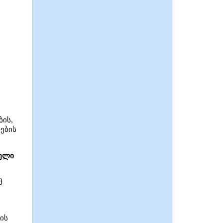
ბის,
ების
ოელი
მ
ის