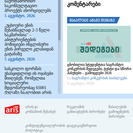
საერთაშორისო
კომენტარები
საკონსულტაციო
პროექტს ახორციელებს
5 აგვისტო, 2026
მასალები ამავე თემაზე
„უცხოური ენის
შესასწავლად 2-3 წელი
საკმარისია“ –
აბიტურიენტების
პოზიციები ინგლისური
ენის პირველი კლასიდან
გატანაზე
5 აგვისტო, 2026
ცნობილია სტუდენტთა საგრანტო
სასკოლო ფორმას
კონკურსის შედეგები, ტესტი და სწორი
პასუხები – გამოცდები 2026
უსასყიდლოდ ის ოჯახები
მიიღებენ, რომელთა
by
საგრანტო კონკურსის სიახლეები
სოციალური
3 აგვისტო, 2026
მდგომარეობაც 65001
ქულაზე ნაკლებით არის
შეფასებული –
დადგენილება
არის ჯი
რეკლამის
მასალების
4 აგვისტო, 2026
კომპანიის შესახებ
განთავსების პირობები
გამოყენების
პირობები
„აბიტურიენტებო და
მშობლებო,
კონფიდენციალურობის
დაგვიკავშირდით
პრიორიტეტების
პოლიტიკა
დალაგებამდე ეს