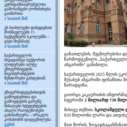
კურსდამთავრებულთა
გამოსაშვები ღონისძიება
გაიმართა
2 საათის წინ
ეს სიახლეები დახვდებათ
მოსწავლეებს 15
სექტემბერს სკოლებში –
გივი მიქანაძე
4 საათის წინ
განათლების, მეცნიერებისა 
საქართველოს
წარმოდგენილი „საქართველოს
სხვადასხვა სექტორის
ლიდერები ალტე
ანგარიში“ განიხილა.
უნივერსიტეტის
მაგისტრანტების
საქართველოს 2025 წლის ეკო
მენტორები გახდებიან
შესახებ ანგარიში ფინანსთა 
4 საათის წინ
წარადგინა.
უნივერსიტეტებისთვის
გიორგი კაკაურიძის ინფორმა
გამოცდებითა და
სფეროში
2 მილიარდ 738 მილი
გამოცდების გარეშე
მისაღები სტუდენტების
მისივე თქმით,
სკოლამდელი დ
ახალი რაოდენობები
განისაზღვრა – ირაკლი
820 მილიონი ლარი და ათვისებ
კობახიძის დადგენილება
გუშინ
მათ შორის, ზოგადსაგანმანა