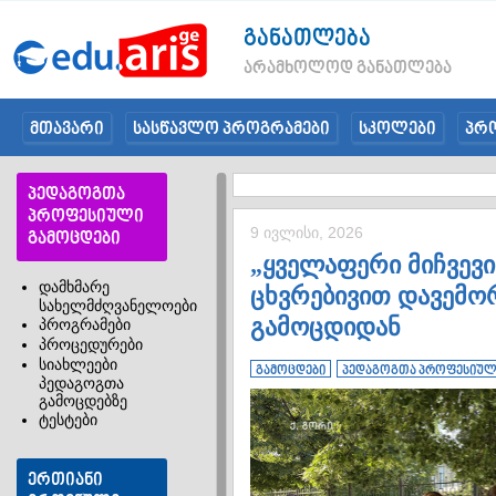
განათლება
არამხოლოდ განათლება
მთავარი
სასწავლო პროგრამები
სკოლები
პრ
პედაგოგთა
პროფესიული
9 ივლისი, 2026
გამოცდები
„ყველაფერი მიჩვევით
დამხმარე
ცხვრებივით დავემო
სახელმძღვანელოები
გამოცდიდან
პროგრამები
პროცედურები
სიახლეები
გამოცდები
პედაგოგთა პროფესიულ
პედაგოგთა
გამოცდებზე
ტესტები
ერთიანი