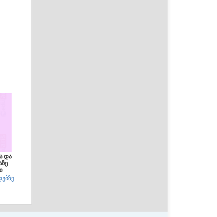
ა და
აზე
ი
დებზე