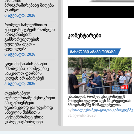
Front-end
პროგრამირებაზე მიღება
დაიწყო
6 აგვისტო, 2026
რომელ სახელმწიფო
უნივერსიტეტებს რომელი
პროგრამების
კომენტარები
განხორციელების
უფლება აქვთ –
ცვლილება
მასალები ამავე თემაზე
6 აგვისტო, 2026
გივი მიქანაძის პასუხი
მშობლებს, რომლებიც
სასკოლო ფორმის
ყიდვას არ აპირებენ
5 აგვისტო, 2026
ოკუპირებულ
ცნობილია, რომელ უნივერსიტეტს
ტერიტორიაზე მცხოვრები
რამდენი ადგილი აქვს 60 კრედიტიან
აბიტურიენტები
პროგრამებზე მასწავლებელთა
უგამოცდოდ და უფასოდ
მოსამზადებლად – ცნობარი
by
სიახლეები პედაგოგთა გამოცდებზე
სწავლის მიზნით 5
31 ივლისი, 2026
სექტემბრამდე უნდა
დარეგისტრირდნენ
5 აგვისტო, 2026