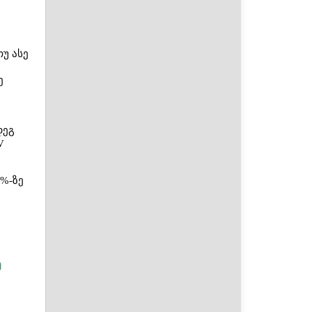
უ ასე
ე
დეგ
V
%-ზე
ე