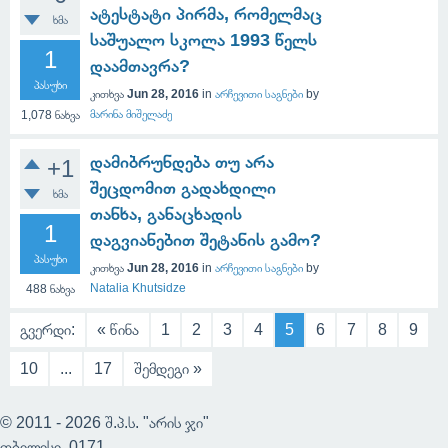
ატესტატი პირმა, რომელმაც
ხმა
საშუალო სკოლა 1993 წელს
1
დაამთავრა?
პასუხი
კითხვა
Jun 28, 2016
in
არჩევითი საგნები
by
მარინა მიშელაძე
1,078
ნახვა
დამიბრუნდება თუ არა
+1
შეცდომით გადახდილი
ხმა
თანხა, განაცხადის
1
დაგვიანებით შეტანის გამო?
პასუხი
კითხვა
Jun 28, 2016
in
არჩევითი საგნები
by
Natalia Khutsidze
488
ნახვა
გვერდი:
« წინა
1
2
3
4
5
6
7
8
9
10
...
17
შემდეგი »
© 2011 - 2026 შ.პ.ს. "არის ჯი"
თბილისი, 0171