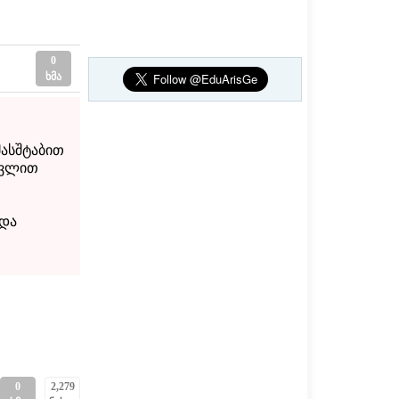
0
ხმა
მასშტაბით
თვლით
 და
0
2,279