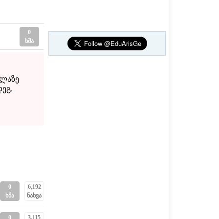
0
ხმა
ელაზე
ეგ.
0
6,192
ხმა
ნახვა
0
3,115