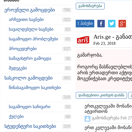
თემები
ეროვნული გამოცდები
700
არჩევითი საგნები
322
1 პასუხი
სავალდებული საგნები
63
Aris.ge - განა
საგამოცდო პრობლემები
65
Feb 23, 2018
პროცედურები
127
გამარჯობა,
სამაგისტრო გამოცდა
36
როგორც მასწავლებლის 
შედეგები
85
არის ერთადერთი აქტივ
სასკოლო გამოცდები
365
მოგენიჭებათ კრედიტქუ
წინასაგამოცდო საკითხები
310
ერთკვლევაში მონაწი
საგამოცდო საჩივარი
10
ატვირთონ
ქულები
44
გამოხმაურება
Feb 27
სტუდენტური საკითხები
219
ერთ კვლევაში მონაწ