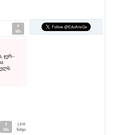
0
ხმა
, ჯერ–
ბა
 წელს
0
2,038
ხმა
ნახვა