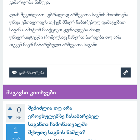
გამარჯობა ნანუკა,
დიახ შეგიძლიათ, უბრალოდ არჩევითი საგნის მოთხოვნა
უნდა ემთხვეოდეს თქვენ მმიერ ჩაბარებულ დამატებით
საგანს. ამიტომ მიაქციეთ ყურადღება ახალ
უნივერსიტეტში რომელსაც ჩაწერთ ბარდება თუ არა
თქვენ მიერ ჩაბარებული არჩევითი საგანი.
მსგავსი კითხვები
შემიძლია თუ არა
0
ეროვნულებზე ჩასაბარებელ
ხმა
საგანთა ჩამონათვალში
1
მეხუთე საგნის წაშლა?
პასუხი