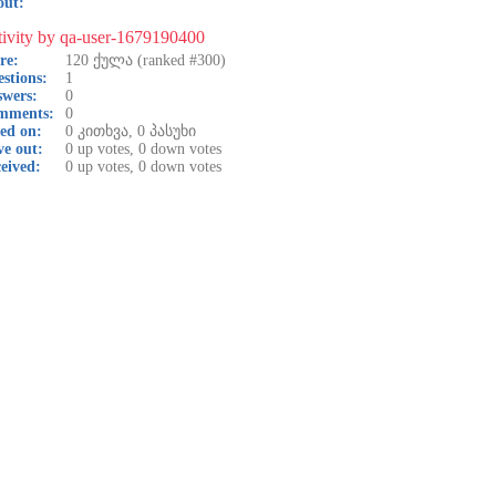
out:
ivity by qa-user-1679190400
re:
120
ქულა (ranked #
300
)
stions:
1
wers:
0
mments:
0
ed on:
0
კითხვა,
0
პასუხი
e out:
0
up votes,
0
down votes
eived:
0
up votes,
0
down votes