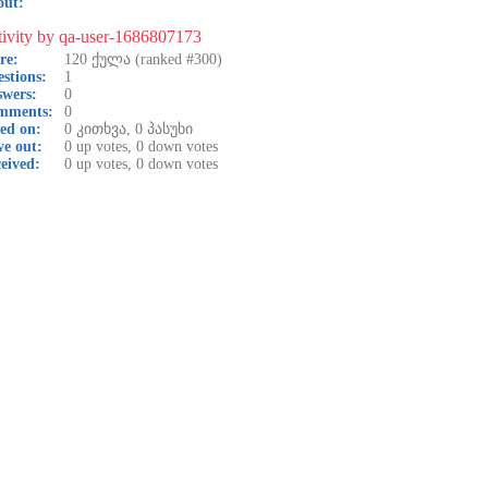
out:
ivity by qa-user-1686807173
re:
120
ქულა (ranked #
300
)
stions:
1
wers:
0
mments:
0
ed on:
0
კითხვა,
0
პასუხი
e out:
0
up votes,
0
down votes
eived:
0
up votes,
0
down votes