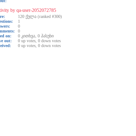
out:
ivity by qa-user-2052072785
re:
120
ქულა (ranked #
300
)
stions:
1
wers:
0
mments:
0
ed on:
0
კითხვა,
0
პასუხი
e out:
0
up votes,
0
down votes
eived:
0
up votes,
0
down votes