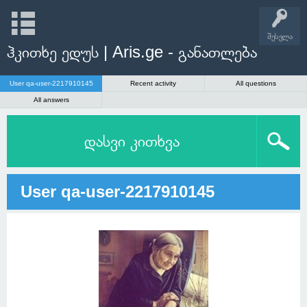
შესვლა
ჰკითხე ედუს | Aris.ge - განათლება
User qa-user-2217910145
Recent activity
All questions
All answers
დასვი კითხვა
User qa-user-2217910145