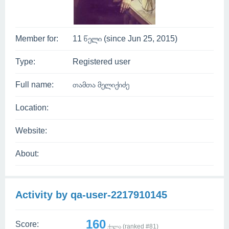
Member for:
11 წელი (since Jun 25, 2015)
Type:
Registered user
Full name:
თამთა მელიქიძე
Location:
Website:
About:
Activity by qa-user-2217910145
160
Score:
ქულა (ranked #
81
)