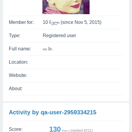
Member for:
10 წელი (since Nov 5, 2015)
Type:
Registered user
Full name:
ია მი
Location:
Website:
About:
Activity by qa-user-2959334215
130
Score:
ქულა (ranked #
211
)