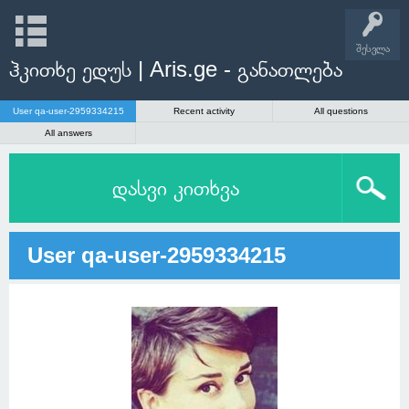
შესვლა
ჰკითხე ედუს | Aris.ge - განათლება
User qa-user-2959334215
Recent activity
All questions
All answers
დასვი კითხვა
User qa-user-2959334215