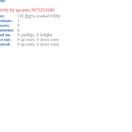
out:
ivity by qa-user-3671211040
re:
120
ქულა (ranked #
300
)
stions:
1
wers:
0
mments:
0
ed on:
0
კითხვა,
0
პასუხი
e out:
0
up votes,
0
down votes
eived:
0
up votes,
0
down votes