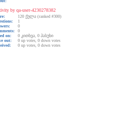
out:
ivity by qa-user-4230278382
re:
120
ქულა (ranked #
300
)
stions:
1
wers:
0
mments:
0
ed on:
0
კითხვა,
0
პასუხი
e out:
0
up votes,
0
down votes
eived:
0
up votes,
0
down votes