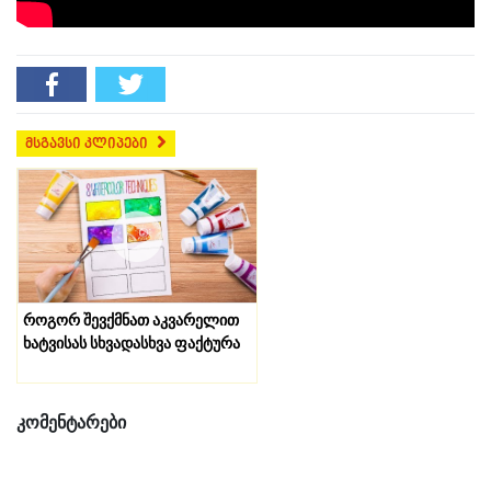
მსგავსი კლიპები
როგორ შევქმნათ აკვარელით
ხ
ხატვისას სხვადასხვა ფაქტურა
პ
მ
კომენტარები