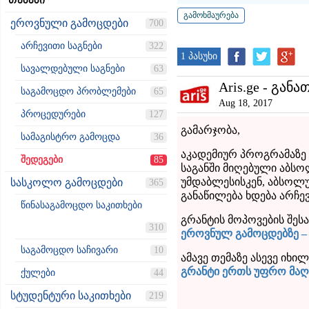
თემები
ეროვნული გამოცდები
700
არჩევითი საგნები
322
1 პასუხი
სავალდებული საგნები
63
Aris.ge - განა
საგამოცდო პრობლემები
65
Aug 18, 2017
პროცედურები
127
გამარჯობა,
სამაგისტრო გამოცდა
36
აკადემიურ პროგრამაზე
შედეგები
85
საგანში მიღებული აბსო
უმდაბლესისკენ, აბსოლუ
სასკოლო გამოცდები
365
განაწილება ხდება არჩევ
წინასაგამოცდო საკითხები
გრანტის მოპოვების შეს
310
ეროვნულ გამოცდებზე – 
საგამოცდო საჩივარი
10
ამავე თემაზე ასევე იხი
გრანტი ერთს უფრო მაღ
ქულები
44
სტუდენტური საკითხები
219