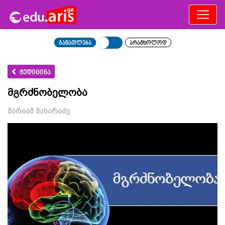
განათლება
არამხოლოდ
მედიცინა
მგრძნობელობა
მარიამ მახარაძე