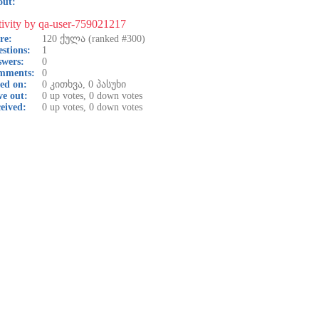
out:
ivity by qa-user-759021217
re:
120
ქულა (ranked #
300
)
stions:
1
wers:
0
mments:
0
ed on:
0
კითხვა,
0
პასუხი
e out:
0
up votes,
0
down votes
eived:
0
up votes,
0
down votes