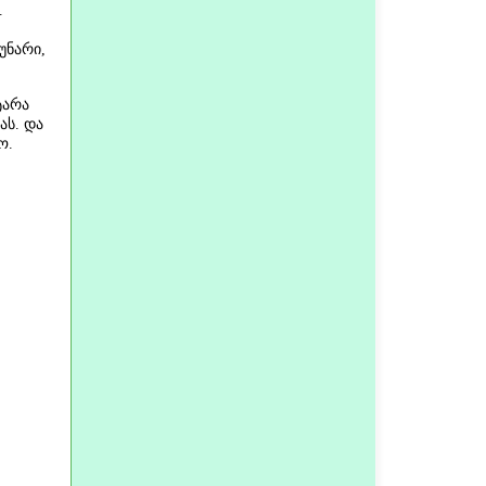
.
 უნარი,
ტარა
ას. და
ო.