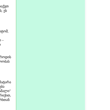
იაქვთ
, ეს
იტომ,
თ –
რ
 როდის
ტოობას
პატარა
ება
ამალი“
ირიქით,
ერხთან