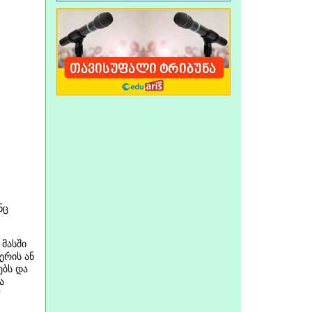
ნც
 მასში
ერის ან
ებს და
ა
“