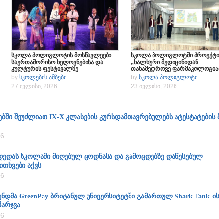
სკოლა პოლიგლოტის მოსწავლეები
სკოლა პოლიგლოტში პროექტი
საერთაშორისო ხელოვნებისა და
„ხალხური მედიცინიდან
კულტურის ფესტივალზე
თანამედროვე ფარმაკოლოგია
სახელწოდებით „ოქროს ტალღა“
ჩატარდა
by
სკოლების ამბები
by
სკოლა პოლიგლოტი
27 ივლისი, 2026
23 ივლისი, 2026
ებში შეუძლიათ IX-X კლასების კურსდამთავრებულებს ატესტატების 
26
 დედას სკოლაში მიღებულ ცოდნასა და გამოცდებზე დაწესებულ
ითხვები აქვს
26
უნდმა GreenPay ბრიტანულ უნივერსიტეტში გამართულ Shark Tank-ის
მარჯვა
26