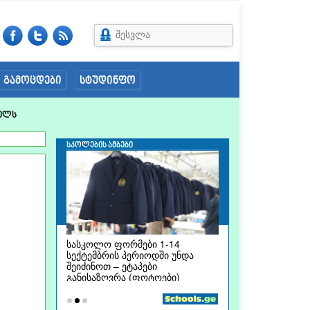
შესვლა
გამოცდები
სტუდინფო
ელს