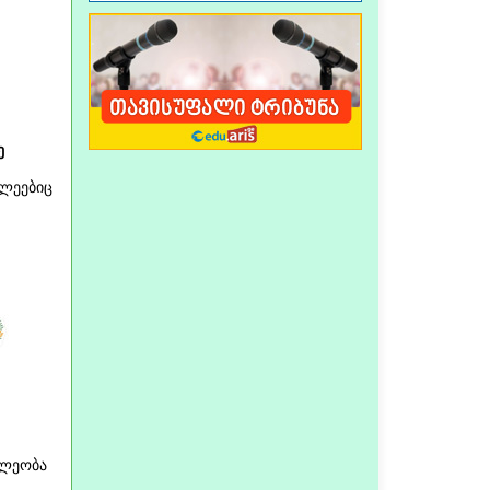
ე
ვლეებიც
ილეობა