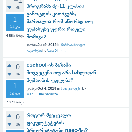
+1
პროგრამა მე-11 კლასის
ხმა
გამოცდის კითხვებს,
1
მართალია რომ სწორად თუ
პასუხი
ვუპასუხე უფრო რთული
4,965
ნახვა
მომივა?
კითხვა
Jun 9, 2015
in
წინასაგამოცდო
საკითხები
by
Vaja Shonia
eschool-ის ბაზაში
0
მოგვეცემა თუ არა სახლიდან
ხმა
მუშაობის უფლება?
1
კითხვა
Oct 4, 2018
in
სხვა კითხვები
by
პასუხი
Maguli Jincharadze
7,372
ნახვა
როგორ შევცვალო
0
ფაკულტეტების
ხმა
პრიორიტეტები naec-ზე?