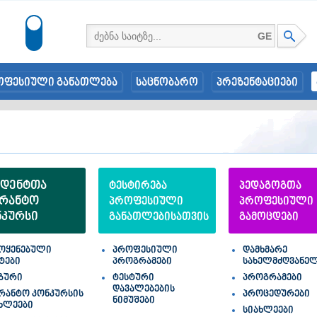
GE
ოფესიული განათლება
საცნობარო
პრეზენტაციები
უდენტთა
ტესტირება
პედაგოგთა
გრანტო
პროფესიული
პროფესიული
ნკურსი
განათლებისათვის
გამოცდები
ოყენებული
პროფესიული
დამხმარე
ტები
პროგრამები
სახელმძღვანე
ზური
ტესტური
პროგრამები
დავალებების
რანტო კონკურსის
პროცედურები
ნიმუშები
ხლეები
სიახლეები