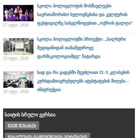
სკოლა პოლიგლოტის მოსწავლეები
საერთაშორისო ხელოვნებისა და კულტურის
ფესტივალზე სახელწოდებით „ოქროს ტალღა“
27 ივლ, 2026
სკოლა პოლიგლოტში პროექტი: „ხალხური
მედიცინიდან თანამედროვე
ფარმაკოლოგიამდე“ ჩატარდა
23 ივლ, 2026
სად და რა ვადებში შეუძლიათ IX-X კლასების
კურსდამთავრებულებს ატესტატების მიღება –
ინსტრუქცია
20 ივლ, 2026
საიტის სრული ვერსია
ჩვენ შესახებ
მასალების გამოყენების პირობები