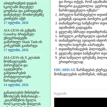
და როცა თქვეს, რომ ადამიანი
აბიტურიენტის დედას
მთავარი გაკვეთილია: გჯეროდე
სკოლაში მიღებულ
წარმოუდგენელი იქნება!”
ცოდნასა და გამოცდებზე
დაწესებულ მოთხოვნებზე
პირველი წარმატებული თვითმფ
კითხვები აქვს
გახდნენ ავიაციის პიონერი გ
17 ივლისი, 2026
თანამედროვე სამგზავრო თვითმ
ადამიანის გადაყვანა.
AIA-GESS-ის გუნდმა
ყველაზე სწრაფი თვითმფრინავი 
GreenPay ბრიტანულ
პირველი კომერციული ავიახაზი
უნივერსიტეტში
თანამედროვე ავიაციის ისტორ
გამართულ Shark Tank-ის
ძლიერი საფრენი აპარატები.
კონკურსში გაიმარჯვა
თვითმფრინავების პილოტებს 
17 ივლისი, 2026
ყველაზე დიდი სამგზავრო თვით
AIA-GESS-ის X კლასის
ერთ საშუალო ფრენაზე პილოტ
მოსწავლეებმა
ერთდროულად.
პიროვნული და
აკადემიური
EDU.ARIS.GE
წარმატებას უსურვე
განვითარების
მოსწავლეების აღმოჩენას, ისწავ
პორტფოლიოები
წარადგინეს
14 ივლისი, 2026
განათლების მინისტრი
რეკლამა
მშობლებს მიმართავს –
„დაარწმუნოს შვილი,
რომ სკოლაში მისვლის