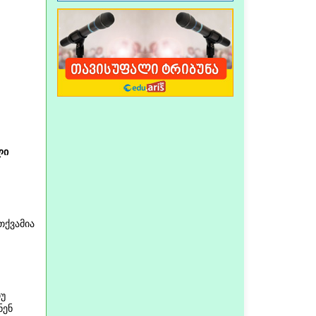
ლი
თქვამია
თუ
ნენ