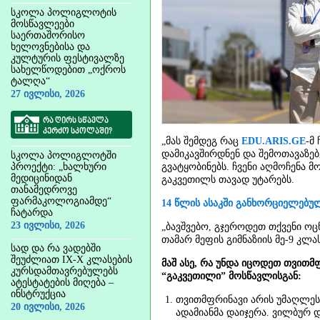
სკოლა პოლიგლოტის
მოსწავლეები
საერთაშორისო
ხელოვნებისა და
კულტურის ფესტივალზე
სახელწოდებით „ოქროს
ტალღა“
27 ივლისი, 2026
რა ღირს სწავლა
კერძო სკოლაში?
„მას შემდეგ რაც
EDU.ARIS.GE
-მ
დამიკავშირდნენ და შემოთავაზებე
სკოლა პოლიგლოტში
პროექტი: „ხალხური
გვატყობინებს. ჩვენი აღმოჩენა
მედიცინიდან
გაკვეთილს თავად უტარებს.
თანამედროვე
ფარმაკოლოგიამდე“
14 წლის ასაკში განხორციელებუ
ჩატარდა
23 ივლისი, 2026
„ბავშვებო, გჯეროდეთ თქვენი ო
თამარ მეფის გიმნაზიის მე-9 კლ
სად და რა ვადებში
შეუძლიათ IX-X კლასების
მაშ ასე, რა უნდა იცოდეთ თვითმ
კურსდამთავრებულებს
“გაკვეთილი” მოსწავლისგან:
ატესტატების მიღება –
ინსტრუქცია
თვითმფრინავი არის უმაღლესი
20 ივლისი, 2026
ადამიანმა დაიჯერა. ვილბურ 