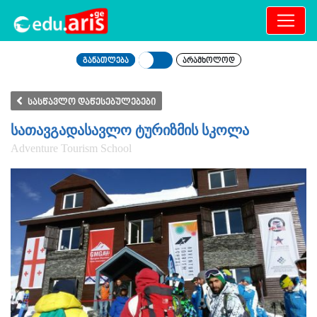
განათლება
არამხოლოდ
სასწავლო დაწესებულებები
სათავგადასავლო ტურიზმის სკოლა
Adventure Tourism School