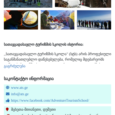
სათავგადასავლო ტურიზმის სკოლის ისტორია:
,,სათავგადასავლო ტურიზმის სკოლა“ (სტს) არის პროფესიული
საგანმანათლებლო დაწესებულება, რომელიც მდებარეობს
დუშეთის რაიონში, სოფელი გუდაური. კოლეჯი დაფუძნებულია
გაგრძელება
2016 წლის 8 აგვისტოს, ამავე წლის 23 სექტემბერს სკოლამ
მიიღო ავტორიზებული საგანმანათლებლო დაწესებულების
საკონტაქტო ინფორმაცია
სტატუსი და გამოაცხადა პირველი საშემოდგომო მიღება ორ
პროფესიულ პროგრამაზე. სათავგადასავლო ტურიზმის სკოლა
www.ats.ge
(სტს) მომხმარებელს სთავაზობს საერთაშორისო
info@ats.ge
სტანდარტების მიხედვით შემუშავებულ პროფესიულ
https://www.facebook.com/AdventureTourismSchool/
განათლებას და სასერთიფიკატო პროგრამებს.
მცხეთა-მთიანეთი, დუშეთი