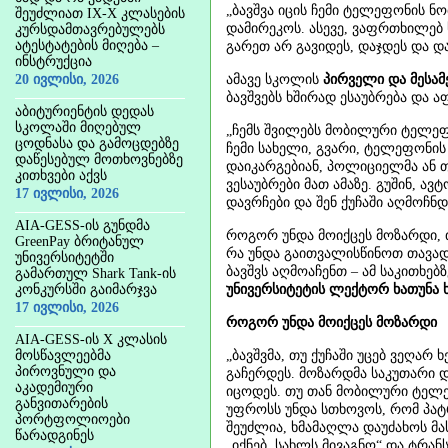
„ბავშვა იცის ჩემი ტელეფონის ნო
შეუძლიათ IX-X კლასების
დამირეკოს. ასევე, ვაფრთხილებ
კურსდამთავრებულებს
ატესტატების მიღება –
გარეთ არ გავიდეს, დაჯდეს და 
ინსტრუქცია
20 ივლისი, 2026
ამავე სკოლის
პირველი და მესა
ბავშვებს ხშირად ესაუბრება და 
აბიტურიენტის დედას
სკოლაში მიღებულ
„ჩემს შვილებს მობილური ტელეფ
ცოდნასა და გამოცდებზე
ჩემი სახელი, გვარი, ტელეფონის
დაწესებულ მოთხოვნებზე
დაიკარგებიან, პოლიციელმა ან თ
კითხვები აქვს
ვესაუბრები მათ ამაზე. გუშინ, ავ
17 ივლისი, 2026
დავრჩები და შენ ქუჩაში აღმოჩნდ
AIA-GESS-ის გუნდმა
როგორ უნდა მოიქცეს მოზარდი, თ
GreenPay ბრიტანულ
რა უნდა გაითვალისწინოთ თავად
უნივერსიტეტში
ბავშვს აღმოაჩენთ – ამ საკითხებ
გამართულ Shark Tank-ის
კონკურსში გაიმარჯვა
უნივერსიტეტის ლექტორ ხათუნა 
17 ივლისი, 2026
როგორ უნდა მოიქცეს მოზარდი
AIA-GESS-ის X კლასის
მოსწავლეებმა
„ბავშვმა, თუ ქუჩაში უცებ ვეღარ 
პიროვნული და
გაჩერდეს. მოზარდმა საკუთარი 
აკადემიური
იცოდეს. თუ თან მობილური ტელეფ
განვითარების
უფროსს უნდა სთხოვოს, რომ პატ
პორტფოლიოები
შეუძლია, ხმამაღლა დაუძახოს მა
წარადგინეს
„იქნებ, სახლს მივაგნო“ და ტრა