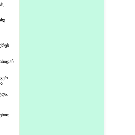
ს,
ასე
იქრეს
ასიდან
 ვერ
და
ტდა.
ეხით