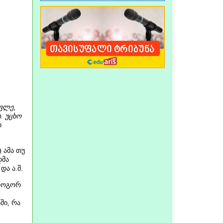
ვლე,
. უცხო
ს
 ამა თუ
დმა
და ა.შ.
 როგორ
ში, რა