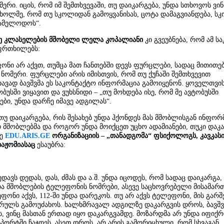
მერი. იცის, რომ იმ შემთხვევაში, თუ დაიკარგება, უნდა სთხოვოს ვინ
 ხოლმე, რომ თუ სკოლიდან გამოყვანისას, ცოტა დამაგვიანდება, ს
დამელოდოს“.
მე კლასელების მშობელი ლელა კოპალიანი
კი გვეუბნება, რომ ამ ს
აფრთხილებს:
ონი არ აქვთ, თუმცა მათ ჩანთებში დევს ფურცლები, სადაც მითითე
 ნომერი. ფურცლები არის იმისთვის, რომ თუ ქუჩაში შემთხვევით
ავად ბავშვმა ეს საკონტაქტო ინფორმაცია გამოიყენონ. ყოველთვი
ტობუსში ვიყავით და ვუხსნიდი – „თუ მოხდება ისე, რომ მე ავტობუსში
ები, უნდა დარჩე იმავე ადგილას“.
უ დაიკარგება, რის შესახებ უნდა ჰქონდეს მას მშობლისგან ინფორმ
 მშობლებმა და როგორ უნდა მოიქცეთ უცხო ადამიანები, თუკი და
ზე
EDU.ARIS.GE
ორგანიზაციის – „თანადგომა“ ფსიქოლოგს, კავკასი
ხაჟომიასაც
ესაუბრა:
ხედავს დედას, დას, ძმას და ა.შ. უნდა იცოდეს, რომ სადაც დაიკარგა,
და მშობლების ტელეფონის ნომრები, ასევე საცხოვრებელი მისამართ
ონი აქვს, 112-ში უნდა დარეკოს. თუ არ აქვს ტელეფონი, მის გარშ
რულს გამოუძახოს. ხალხმრავალ ადგილზე დაკარგვის დროს, ბავშვს
ს, ვინც მასთან ერთად იყო დაკარგვამდე. მოზარდმა არ უნდა იფიქრ
ნსპორტში ჩაჯდეს. ასეთ დროს, არ არის გამორიცხული, რომ სხვაგან