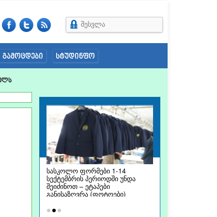
შესვლა
გამოცდები
სტუდინფო
ელს