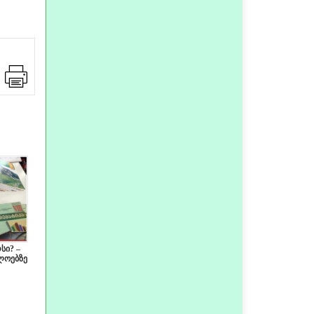
სი? –
ლოებზე