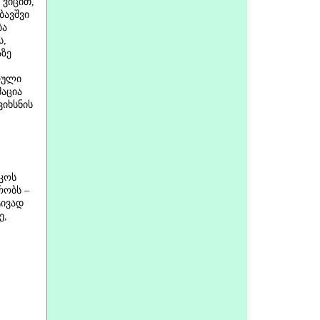
 ვიცით,
ბავშვი
ბა
ს,
აზე
რული
მაცია
იხსნის
იკოს
რობს –
ტივად
ე,