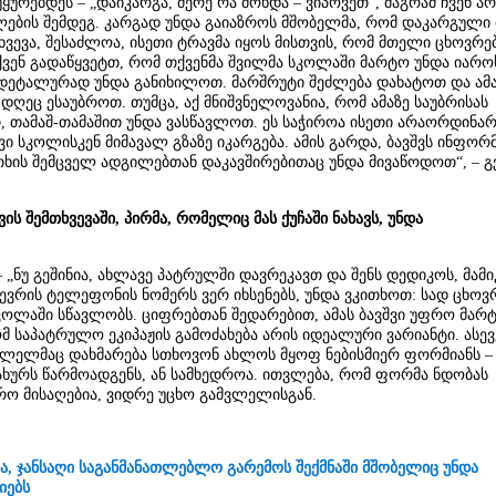
ურებდეს – „დაიკარგა, მერე რა მოხდა – ვიპოვეთ“, მაგრამ ჩვენ არ
ლების შემდეგ. კარგად უნდა გაიაზროს მშობელმა, რომ დაკარგული 
თხვევა, შესაძლოა, ისეთი ტრავმა იყოს მისთვის, რომ მთელი ცხოვრე
თქვენ გადაწყვეტთ, რომ თქვენმა შვილმა სკოლაში მარტო უნდა იარო
დეტალურად უნდა განიხილოთ. მარშრუტი შეძლება დახატოთ და ამ
დღეც ესაუბროთ. თუმცა, აქ მნიშვნელოვანია, რომ ამაზე საუბრისას
თ, თამაშ-თამაშით უნდა ვასწავლოთ. ეს საჭიროა ისეთი არაორდინა
ი სკოლისკენ მიმავალ გზაზე იკარგება. ამის გარდა, ბავშვს ინფორ
ის შემცველ ადგილებთან დაკავშირებითაც უნდა მივაწოდოთ“, – გვ
ის შემთხვევაში, პირმა, რომელიც მას ქუჩაში ნახავს, უნდა
 „ნუ გეშინია, ახლავე პატრულში დავრეკავთ და შენს დედიკოს, მამ
წევრის ტელეფონის ნომერს ვერ იხსენებს, უნდა ვკითხოთ: სად ცხოვ
სკოლაში სწავლობს. ციფრებთან შედარებით, ამას ბავშვი უფრო მარ
ომ საპატრულო ეკიპაჟის გამოძახება არის იდეალური ვარიანტი. ასევ
მვლელმაც დახმარება სთხოვონ ახლოს მყოფ ნებისმიერ ფორმიანს –
ახურს წარმოადგენს, ან სამხედროა. ითვლება, რომ ფორმა ნდობას
რო მისაღებია, ვიდრე უცხო გამვლელისგან.
ა, ჯანსაღი საგანმანათლებლო გარემოს შექმნაში მშობელიც უნდა
იებს