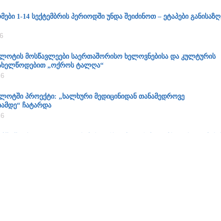
ბი 1-14 სექტემბრის პერიოდში უნდა შეიძინოთ – ეტაპები განისაზ
6
ოტის მოსწავლეები საერთაშორისო ხელოვნებისა და კულტურის
ახელწოდებით „ოქროს ტალღა“
26
ოტში პროექტი: „ხალხური მედიცინიდან თანამედროვე
ამდე“ ჩატარდა
26
ებში შეუძლიათ IX-X კლასების კურსდამთავრებულებს ატესტატების 
26
 დედას სკოლაში მიღებულ ცოდნასა და გამოცდებზე დაწესებულ
ითხვები აქვს
26