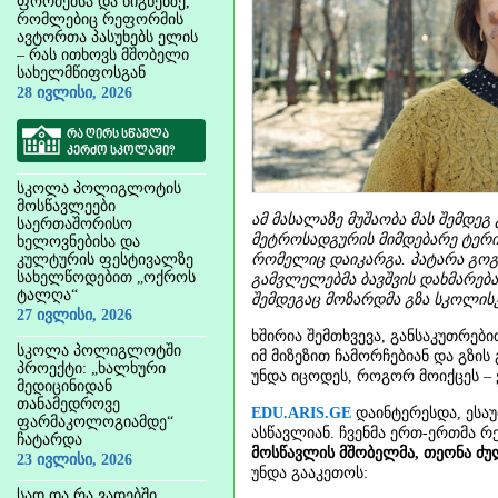
ფორმებსა და წიგნებზე,
რომლებიც რეფორმის
ავტორთა პასუხებს ელის
– რას ითხოვს მშობელი
სახელმწიფოსგან
28 ივლისი, 2026
რა ღირს სწავლა
კერძო სკოლაში?
სკოლა პოლიგლოტის
მოსწავლეები
ამ მასალაზე მუშაობა მას შემდეგ
საერთაშორისო
მეტროსადგურის მიმდებარე ტერი
ხელოვნებისა და
კულტურის ფესტივალზე
რომელიც დაიკარგა. პატარა გოგ
სახელწოდებით „ოქროს
გამვლელებმა ბავშვის დახმარება
ტალღა“
შემდეგაც მოზარდმა გზა სკოლი
27 ივლისი, 2026
ხშირია შემთხვევა, განსაკუთრები
სკოლა პოლიგლოტში
იმ მიზეზით ჩამორჩებიან და გზის
პროექტი: „ხალხური
უნდა იცოდეს, როგორ მოიქცეს – 
მედიცინიდან
თანამედროვე
EDU.ARIS.GE
დაინტერესდა, ესაუ
ფარმაკოლოგიამდე“
ასწავლიან. ჩვენმა ერთ-ერთმა რ
ჩატარდა
მოსწავლის მშობელმა, თეონა ძ
23 ივლისი, 2026
უნდა გააკეთოს:
სად და რა ვადებში