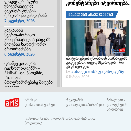
ლიდერები ალტე
კომენტარები იტვირთება
უნივერსიტეტის
მაგისტრანტების
მასალები ამავე თემაზე
მენტორები გახდებიან
7 აგვისტო, 2026
კავკასიის
საერთაშორისო
უნივერსიტეტი აცხადებს
მიღებას სადოქტორო
პროგრამებზე
6 აგვისტო, 2026
აბიტურიენტის ცნობარის მომზადებას
კიდევ ერთი თვე დასჭირდება – რა
დაიწყე კარიერა
უნდა იცოდეთ
ტექნოლოგიებში –
by
სიახლეები მისაღებ გამოცდებზე
Skillwill-ში, ბათუმში,
9 მარტი, 2026
Front-end
პროგრამირებაზე მიღება
დაიწყო
6 აგვისტო, 2026
არის ჯი
რეკლამის
მასალების
უნივერსიტეტებისთვის
კომპანიის შესახებ
განთავსების პირობები
გამოყენების
გამოცდებითა და
პირობები
გამოცდების გარეშე
მისაღები სტუდენტების
კონფიდენციალურობის
დაგვიკავშირდით
ახალი რაოდენობები
პოლიტიკა
განისაზღვრა – ირაკლი
კობახიძის დადგენილება