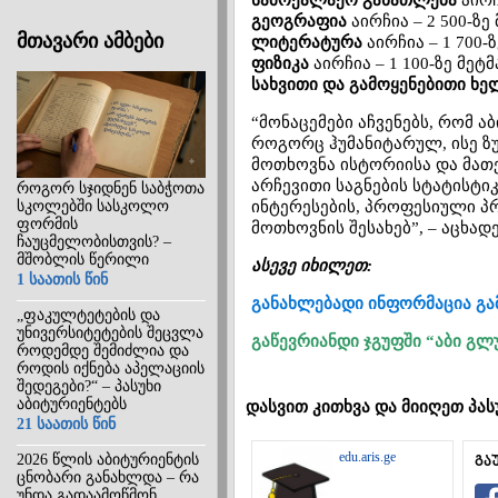
სამოქალაქო განათლება
აირჩ
გეოგრაფია
აირჩია – 2 500-ზე
მთავარი ამბები
ლიტერატურა
აირჩია – 1 700-
ფიზიკა
აირჩია – 1 100-ზე მეტ
სახვითი და გამოყენებითი ხე
“მონაცემები აჩვენებს, რომ 
როგორც ჰუმანიტარულ, ისე ზ
მოთხოვნა ისტორიისა და მათე
არჩევითი საგნების სტატისტი
როგორ სჯიდნენ საბჭოთა
სკოლებში სასკოლო
ინტერესების, პროფესიული პ
ფორმის
მოთხოვნის შესახებ”, – აცხა
ჩაუცმელობისთვის? –
მშობლის წერილი
ასევე იხილეთ:
1 საათის წინ
განახლებადი ინფორმაცია გა
„ფაკულტეტების და
უნივერსიტეტების შეცვლა
გაწევრიანდი ჯგუფში “აბი გლ
როდემდე შემიძლია და
როდის იქნება აპელაციის
შედეგები?“ – პასუხი
აბიტურიენტებს
დასვით კითხვა და მიიღეთ პას
21 საათის წინ
edu.aris.ge
2026 წლის აბიტურიენტის
გა
ცნობარი განახლდა – რა
უნდა გადაამოწმონ