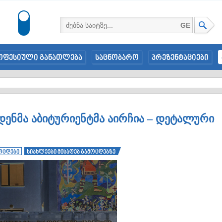
GE
ოფესიული განათლება
საცნობარო
პრეზენტაციები
დენმა აბიტურიენტმა აირჩია – დეტალური
ოცდები
სიახლეები მისაღებ გამოცდებზე