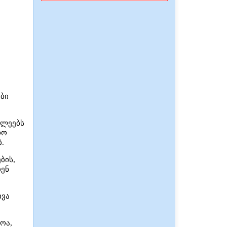
ბი
ვლეებს
რო
.
ბის,
ბენ
ხვა
ოა,