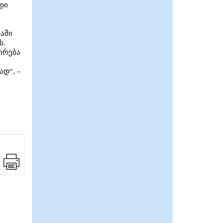
დი
ვაში
ს.
ირება
ად“, –