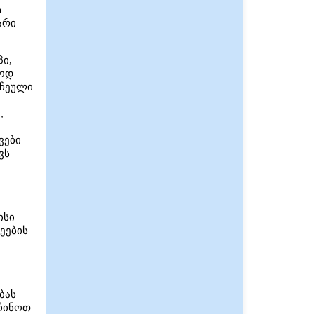
ა
არი
ი,
აოდ
რჩეული
,
ვები
ვს
მისი
ეების
ბას
აჩინოთ