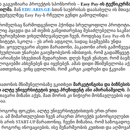
ა გაგვიზიარა პროექტის სპონსორის –
Easy Pay-ის ტექნიკურმ
ვილმა
. მან
EDU.ARIS.GE
-სთან საუბრისას დაასახელა ის მთავ
უძველზეც Easy Pay-ს რჩეული გუნდი გამოვლინდა:
ი, რომელსაც წარმოდგენილი ჰქონდა სრულყოფილი პროტოტიპ
იც ჰყავდა და ამ თემის განვითარებაც შესაძლებელია საკმ
იტერიუმებით ვიხელმძღვანელეთ ჩვენ, როდესაც Easy Pay-ის 
იტეტი, სკოლა – ეს არის ადგილი, სადაც ბავშვებმა უნდა
ი. ყოველგვარი ასეთი მარათონი, ჰაკათონი არის გამოწვევა
ეუძლიათ უნარები გაიუმჯობესონ იმისთვის, რომ გადამწყვეტ
არიანები სხვებთან შედარებით. დღეს ჩვენ ვნახეთ, რომ ბავშ
ლოგიებში ახსენებენ და იყენებენ. ამას დიდი მნიშვნელობა აქ
ათთვისაც, ვინც ცდილობს, რომ კარგი კადრები და ჭკვიანი
მარათონის მნიშვნელობაზე ვკითხეთ
მარკეტინგისა და ბიზნესის
 ალტე უნივერსიტეტის ვიცე-პრეზიდენტ ანი ამირანაშვილს
. 
ავარი მიზანი აქვს, მათ შორის კი ნიჭიერი მოსწავლეების იდ
აა.
, როგორც ფოკუსი, ალტე უნივერსიტეტისთვის ერთ-ერთი
ა. ამ მიმართულებით ჩვენ არაერთ პროექტს ვახორციელებთ
არის START-UP მარათონიც. ჩვენი მიზანია, რომ საზოგადოე
 როგორც ინოვაციების, ისე მეწარმეობის კუთხით და აღმოვ