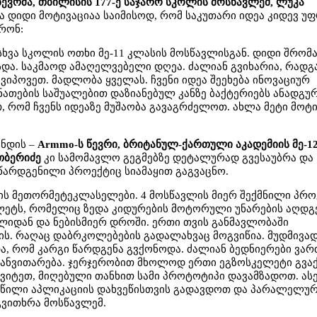
 წევრმა, თბილისის 177-ე საჯარო სკოლის მოსწავლემ,
ლუკა
ა დიდი მოტივაციაა საიმისოდ, რომ საკუთარი იდეა კიდევ უ
რონ:
ასხვა სკოლის ოთხი მე-11 კლასის მოსწავლისგან. დიდი შრომ
და. საკმაოდ ამაღელვებელი დღეა. ძალიან გვიხარია, რადგ
ვიპოვეთ. მადლობა ყველას. ჩვენი იდეა შეეხება ინოვაციურ
ათების საშუალებით დაზიანებულ კანზე ბაქტერიებს ანადგურ
თ, რომ ჩვენს იდეაზე მუშაობა გავაგრძელოთ. ახლა მეტი მოტ
უნდის –
Armmo-ს წევრი, ბრიტანულ-ქართული აკადემიის მე-1
თბერიძე
კი სამომავლო გეგმებზე დეტალურად გვესაუბრა და
წარდგენილი პროექტიც სიამაყით გაგვაცნო.
ლის მეთორმეტეკლასელები. 4 მოსწავლის მიერ შექმნილი პრო
ლეტს, რომელიც ზედა კიდურების მოტორული უნარების აღდგ
ლიდან და ნებისმიერ დროში. ერთი თვის განმავლობაში
ს. რაღაც დაბრკოლებების გადალახვაც მოგვიწია. მუდმივა
ა, რომ კარგი წარდგენა გვქონოდა. ძალიან ბედნიერები ვარ
 განვითარება. ჯერჯერობით მხოლოდ ერთი ეგზოსკელეტი გვა
ვიტეთ, მიღებული თანხით სამი პროტოტიპი დავამზადოთ. ასე
ნაწილი აპლიკაციის დახვეწისთვის გადავდოთ და პარალელურ
გვითხრა მოსწავლემ.