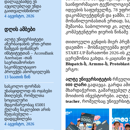
დალაგებამდე ეს
საინფორმაციო ტექნოლოგიებ
აუცილებლად უნდა
იდეების საფუძველზე, 78 უფრ
გაითვალისწინოთ“
დაკომპლექტდნენ და ჯამში, 2
4 აგვისტო, 2026
მონაწილეობასთან ერთად, საკ
მუშაობა. საბოლოოდ კი, ალტე
დღის ამბები
კომპეტენტური ჟიურის წინაშე
ალტე უნივერსიტეტი
თითოეული გუნდის მიერ პრეზე
აზერბაიჯანის ერთ-ერთი
დაეთმო – მოსწავლეებმა ჟიური
წამყვან ფინანსურ
START-UP მარათონი 2026-ის 
ინსტიტუტთან – AccessBank
Azerbaijan -თან
ცერემონია გახდა. 6-კაციანი
საერთაშორისო
Blupatch-ს, Armmo-ს, Protoblast-ს
საკონსულტაციო
ერგო:
პროექტს ახორციელებს
13 საათის წინ
ალტე უნივერსიტეტის
რჩეული
000 ლარი
გადაეცა. გარდა ამი
სასკოლო ფორმას
მხარდაჭერით, გამარჯვებულ 
უსასყიდლოდ ის ოჯახები
მიიღებენ, რომელთა
მოიძიოს ინვესტორები. ალტე 
სოციალური
teacher
, რომელსაც უნივერსიტ
მდგომარეობაც 65001
ქულაზე ნაკლებით არის
შეფასებული –
დადგენილება
4 აგვისტო, 2026