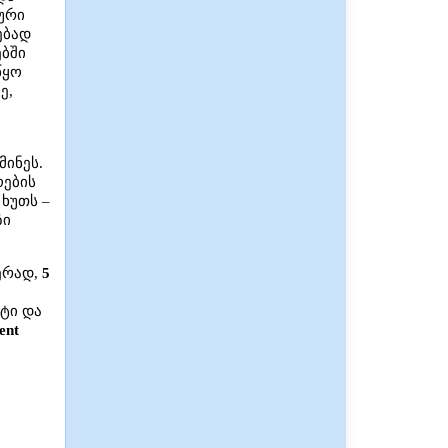
ური
ებად
ებში
წყო
ე,
მინეს.
ოების
 ხუთს –
ზი
ერად,
5
ტი და
gent