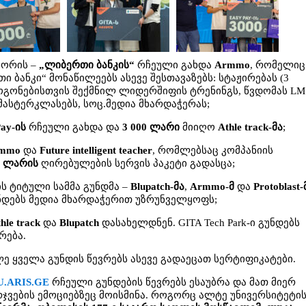
სორის –
„ლიბერთი ბანკის“
რჩეული გახდა
Armmo
, რომელი
 ბანკი“ მონაწილეებს ასევე შესთავაზებს: სტაჟირებას (3
ოგონებისთვის შექმნილ ლიდერშიფის ტრენინგს, წვდომას LM
ასტერკლასებს, სოც.მედია მხარდაჭერას;
Pay-ის
რჩეული გახდა და
3 000 ლარი
მიიღო
Athle track-მა
;
mmo
და
Future intelligent teacher
, რომლებსაც კომპანიის
00 ლარის
ღირებულების სერვის პაკეტი გადასცა;
 ტიტული სამმა გუნდმა –
Blupatch-მა
,
Armmo-მ
და
Protoblast-
a გუნდებს მედია მხარდაჭერით უზრუნველყოფს;
hle track
და
Blupatch
დასახელდნენ. GITA Tech Park-ი გუნდებს
რება.
 ყველა გუნდის წევრებს ასევე გადაეცათ სერტიფიკატები.
U.ARIS.GE
რჩეული გუნდების წევრებს ესაუბრა და მათ მიერ
ჯვების ემოციებზეც მოისმინა. როგორც ალტე უნივერსიტეტი