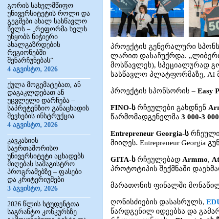
გორის სახელმწიფო
უნივერსიტეტის როლი და
გეგმები ახალ სასწავლო
წელს – „რეფორმა ხელს
უწყობს ნიჭიერი
ახალგაზრდების
პროექტის გენერალური სპონ
რეგიონებში
ლარით დასაჩუქრდა. „ლიბერთი
შენარჩუნებას“
მოსწავლეს), სპეციალურად გ
4 აგვისტო, 2026
სასწავლო პლატფორმაზე, AI მ
ქულა მოგემატებათ, ან
პროექტის სპონსორის –
Easy 
დაგაკლდებათ ან
უცვლელი დარჩება –
FINO-ს
რჩეულები გახდნენ
Ar
საპრეტენზიო განაცხადის
შევსების ინსტრუქცია
წარმომადგენელმა
3 000-3 0
4 აგვისტო, 2026
Entrepreneur Georgia-ს
რჩეულის
კავკასიის
მიიღეს. Entrepreneur Georgi
საერთაშორისო
უნივერსიტეტი აცხადებს
GITA-ს
რჩეულებად
Armmo
,
At
მიღებას სამაგისტრო
პროტოტიპის შექმნაში დაეხმა
პროგრამებზე – ფასები
და კრიტერიუმები
მარათონის ფინალში მონაწილე
3 აგვისტო, 2026
ღონისძიების დასასრულს,
ED
2026 წლის სტუდენტთა
წარდგენილ იდეებსა და გამარ
საგრანტო კონკურსზე