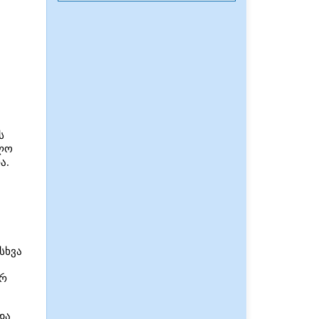
ს
ოლო
ა.
სხვა
ურ
და