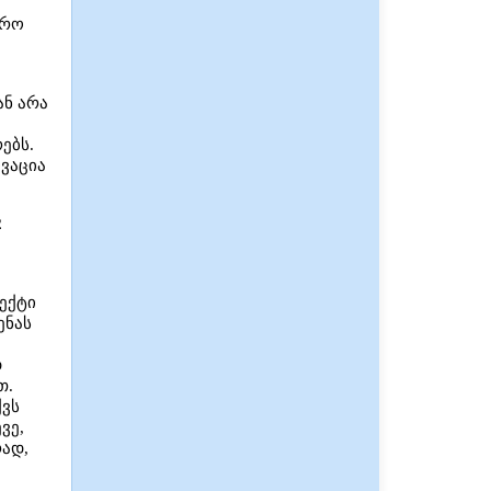
ფრო
ა
ან არა
ებს.
ივაცია
2
ექტი
ენას
დ
თ.
ქვს
ვე,
ად,