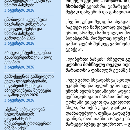
გამოყენებული ტესტი და
რჩეული გუნდის –
Blupatch-ის
სწორი პასუხები
ჩხობაძემ
გვითხრა, გამარჯვებ
3 აგვისტო, 2026
მეტად დახვეწონ და განავითა
ცნობილია სტუდენტთა
„ჩვენი გუნდი შედგება სხვად
საგრანტო კონკურსის
ჩავდეთ და ნამდვილად დაფას
შედეგები, ტესტი და
ერთი, არამედ სამი ჯილდო მო
სწორი პასუხები –
გამოცდები 2026
პლასტირს, რომელიც ლურჯი ნ
3 აგვისტო, 2026
გამარჯვების შემდეგ ვაპირებ
გვაქვს“.
აბიტურიენტებს ქულების
გასაჩივრებისთვის 3 დღე
„ლიბერთი ბანკის“ რჩეული გ
ექნებათ
კლასის მოსწავლე
თეკლა თუ
3 აგვისტო, 2026
მარათონის ფინალურ ეტაპზე 
გამოქვეყნდა გამსვლელი
„ჩვენ ვართ სხვადასხვა სკო
ქულა ლიტერატურაში,
უკავშირდება ხელის ეგზოსკე
შეფასების სქემა და
აბიტურიენტთა შედეგები
უწობს ხელს ნებისმიერი ადგი
– გამოცდები 2026
ვემზადებოდით მარათონისთვი
3 აგვისტო, 2026
ტონუსში ვიყავით და გვინდოდ
ახლა, რა თქმა უნდა, გვინდა
„მესამე სემესტრიდან
დამზადებული, თუმცა გადავწყ
სტუდენტისთვის
გვინდა, რომ თანხის რაღაც 
დაფინანსების
შემცირებას ერთადერთი
მარკეტინგზეც ვიფიქროთ“, – 
მიზეზი აქვს“