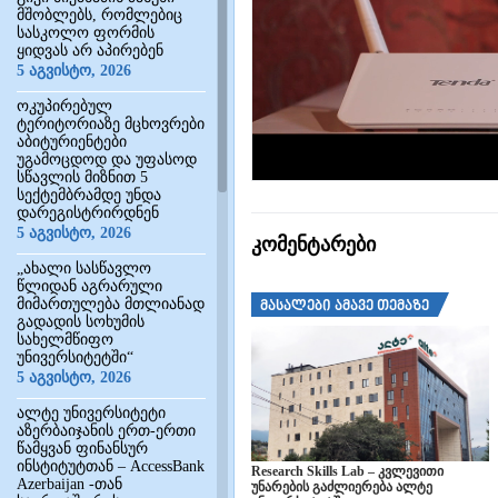
მშობლებს, რომლებიც
სასკოლო ფორმის
ყიდვას არ აპირებენ
5 აგვისტო, 2026
ოკუპირებულ
ტერიტორიაზე მცხოვრები
აბიტურიენტები
უგამოცდოდ და უფასოდ
სწავლის მიზნით 5
სექტემბრამდე უნდა
დარეგისტრირდნენ
5 აგვისტო, 2026
კომენტარები
„ახალი სასწავლო
წლიდან აგრარული
მიმართულება მთლიანად
მასალები ამავე თემაზე
გადადის სოხუმის
სახელმწიფო
უნივერსიტეტში“
5 აგვისტო, 2026
ალტე უნივერსიტეტი
აზერბაიჯანის ერთ-ერთი
წამყვან ფინანსურ
ინსტიტუტთან – AccessBank
Research Skills Lab – კვლევითი
Azerbaijan -თან
უნარების გაძლიერება ალტე