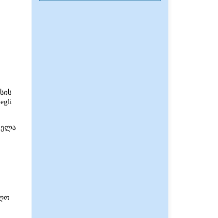
სის
gli
ველა
ეღო