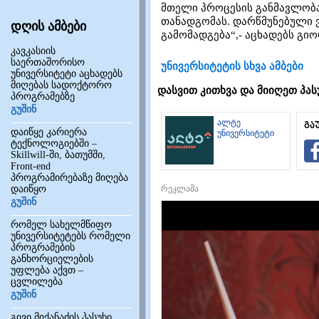
მთელი პროცესის განმავლობა
თანადგომას. დარწმუნებული 
დღის ამბები
გამომადგება“,- აცხადებს გიო
კავკასიის
საერთაშორისო
უნივერსიტეტის სხვა ამბები
უნივერსიტეტი აცხადებს
მიღებას სადოქტორო
დასვით კითხვა და მიიღეთ პას
პროგრამებზე
გუშინ
ალტე
გა
დაიწყე კარიერა
უნივერსიტეტი
ტექნოლოგიებში –
Skillwill-ში, ბათუმში,
Front-end
პროგრამირებაზე მიღება
დაიწყო
რეკლამა
გუშინ
რომელ სახელმწიფო
უნივერსიტეტებს რომელი
პროგრამების
განხორციელების
უფლება აქვთ –
ცვლილება
გუშინ
გივი მიქანაძის პასუხი