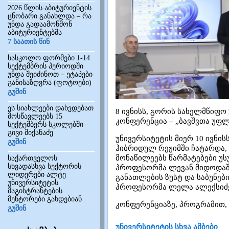
2026 წლის აბიტურიენტის
ცნობარი განახლდა – რა
უნდა გადაამოწმონ
აბიტურიენტებმა
7 საათის წინ
სასკოლო ფორმები 1-14
სექტემბრის პერიოდში
უნდა შეიძინოთ – ეტაპები
განისაზღვრა (ფოტოები)
გუშინ
ეს სიახლეები დახვდებათ
8 ივნისს, გორის სახელმწიფ
მოსწავლეებს 15
კონფერენცია – „ბავშვთა უფ
სექტემბერს სკოლებში –
გივი მიქანაძე
უნივერსიტეტის მიერ 10 ივნი
გუშინ
ჰიბრიდულ რეჟიმში ჩატარდა, 
მონაწილეებს წარმატებები უს
საქართველოს
სხვადასხვა სექტორის
პროფესორმა ლევან მიდოდაშ
ლიდერები ალტე
განათლების ზუსტ და საბუნე
უნივერსიტეტის
პროფესორმა ლელა ალექსიძემ
მაგისტრანტების
მენტორები გახდებიან
კონფერენციაზე, პროგრამით,
გუშინ
უნივერსიტეტის სხვა ამბები