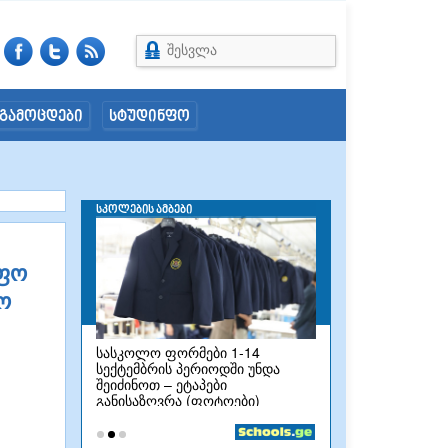
შესვლა
გამოცდები
სტუდინფო
იფო
ო