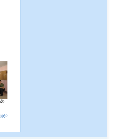
ტში
ა
ტეტი