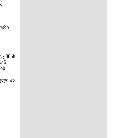
ი
იური
 ქმნის
თან
ის
ული ან