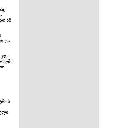
საც
ა
ით ან
ს
ით და
ებელი
პლომი
რო,
ტრის
ელი.
ს