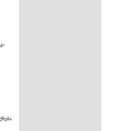
ბ“
ქნება