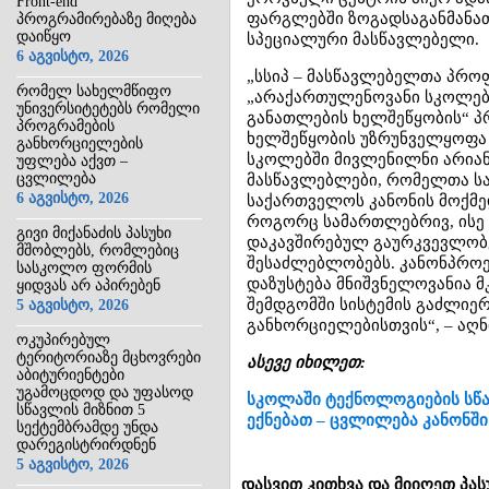
Front-end
ფარგლებში ზოგადსაგანმანა
პროგრამირებაზე მიღება
დაიწყო
სპეციალური მასწავლებელი.
6 აგვისტო, 2026
„სსიპ – მასწავლებელთა პრო
რომელ სახელმწიფო
„არაქართულენოვანი სკოლები
უნივერსიტეტებს რომელი
განათლების ხელშეწყობის“ პ
პროგრამების
ხელშეწყობის უზრუნველყოფა 
განხორციელების
სკოლებში მივლენილნი არია
უფლება აქვთ –
ცვლილება
მასწავლებლები, რომელთა სა
6 აგვისტო, 2026
საქართველოს კანონის მოქმე
როგორც სამართლებრივ, ისე 
გივი მიქანაძის პასუხი
დაკავშირებულ გაურკვევლობე
მშობლებს, რომლებიც
შესაძლებლობებს. კანონპროე
სასკოლო ფორმის
დაზუსტება მნიშვნელოვანია 
ყიდვას არ აპირებენ
შემდგომში სისტემის გაძლიერ
5 აგვისტო, 2026
განხორციელებისთვის“, – აღ
ოკუპირებულ
ტერიტორიაზე მცხოვრები
ასევე იხილეთ:
აბიტურიენტები
უგამოცდოდ და უფასოდ
სკოლაში ტექნოლოგიების სწა
სწავლის მიზნით 5
ექნებათ – ცვლილება კანონში
სექტემბრამდე უნდა
დარეგისტრირდნენ
5 აგვისტო, 2026
დასვით კითხვა და მიიღეთ პას