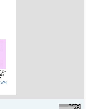
ა და
აზე
ი
დებზე