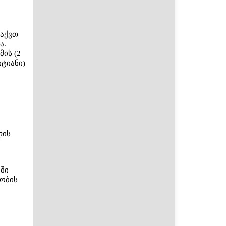
 აქვთ
ა.
ის (2
ტიანი)
ლის
ში
ობის