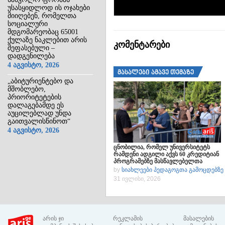
უსასყიდლოდ ის ოჯახები
მიიღებენ, რომელთა
სოციალური
მდგომარეობაც 65001
ქულაზე ნაკლებით არის
კომენტარები
შეფასებული –
დადგენილება
4 აგვისტო, 2026
მასალები ამავე თემაზე
„აბიტურიენტებო და
მშობლებო,
პრიორიტეტების
დალაგებამდე ეს
აუცილებლად უნდა
გაითვალისწინოთ“
4 აგვისტო, 2026
ცნობილია, რომელ უნივერსიტეტს
რამდენი ადგილი აქვს 60 კრედიტიან
პროგრამებზე მასწავლებელთა
მოსამზადებლად – ცნობარი
by
სიახლეები პედაგოგთა გამოცდებზე
31 ივლისი, 2026
არის ჯი
რეკლამის
მასალების