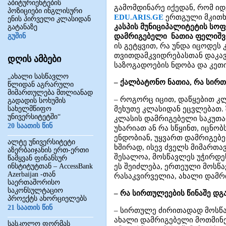
აბიტურიენტების
გამომდინარე იქედან, რომ იდ
პოზიციები ინგლისური
EDU.ARIS.GE
ერთგული მკითხვ
ენის პირველი კლასიდან
კასპის მუნიციპალიტეტის სო
გატანაზე
გუშინ
დამრიგებელი ნათია ფელიშვ
ის გეტყვით, რა უნდა იცოდეს
თვითდამკვიდრებასთან დაკა
დღის ამბები
საზოგადოების ნდობა და კეთ
„ახალი სასწავლო
– ქალბატონო ნათია, რა სირ
წლიდან აგრარული
მიმართულება მთლიანად
– როგორც იცით, დაწყებით კ
გადადის სოხუმის
სახელმწიფო
მეხუთე კლასიდან ეცვლებათ. 
უნივერსიტეტში“
კლასის დამრიგებელი საკუთარ
20 საათის წინ
უხარიათ ან რა სწყინთ, იცნო
ენდობიან, უყვართ დამრიგებე
ალტე უნივერსიტეტი
ხშირად, ისევ ძველს მიმართა
აზერბაიჯანის ერთ-ერთი
შესალოა, მოსწავლეს უჭირდეს
წამყვან ფინანსურ
ინსტიტუტთან – AccessBank
ეს შეიძლება, ერთეული მოსწა
Azerbaijan -თან
რასაკვირველია, ახალი დამრ
საერთაშორისო
საკონსულტაციო
– რა სირთულეების წინაშე დ
პროექტს ახორციელებს
21 საათის წინ
– სირთულე ძირითადად მოსწა
ახალი დამრიგებელი მოთმინე
სასკოლო ფორმას