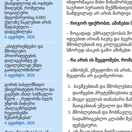
ინფორმაცია მისი წინამორბედ
უსასყიდლოდ ის ოჯახები
საერთო სურათის შექმნისთვის
მიიღებენ, რომელთა
სოციალური
ნამდვილად არ არის მარტივი
მდგომარეობაც 65001
ქულაზე ნაკლებით არის
–
როგორ ფიქრობთ, აშინებთ მ
შეფასებული –
დადგენილება
– ზოგადად, უმრავლესობას მ
4 აგვისტო, 2026
იდეებით არიან სავსე და ბევ
მშობლებთან თუ კოლეგებთან. 
„აბიტურიენტებო და
სწორედ ასაკის გამო აშინებთ
მშობლებო,
პრიორიტეტების
–
რა არის ის შეცდომები, რო
დალაგებამდე ეს
აუცილებლად უნდა
გაითვალისწინოთ“
– ამბობენ, უშეცდომო ის არის
4 აგვისტო, 2026
შეცდომა არ გავიმეოროთ.
გორის სახელმწიფო
ბავშვებთან და მშობლებთა
უნივერსიტეტის როლი და
დაიწყებთ პრეტენზიებითა დ
გეგმები ახალ სასწავლო
წელს – „რეფორმა ხელს
მიეცი ყველას თანაბარი შა
უწყობს ნიჭიერი
მათგანთან უშუალო და მზრ
ახალგაზრდების
მშობლებთან და მოსწავლეე
რეგიონებში
შენარჩუნებას“
სადამრიგებლო კლასში შე
4 აგვისტო, 2026
ფუნქციური;
არ შეადაროთ მოსწავლეთა 