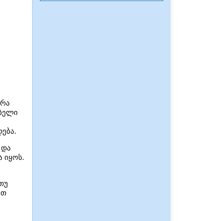
ურა
ებელი
ება.
 და
 იყოს.
თუ
ით