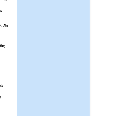
თ
ასში
ში;
თს
თ