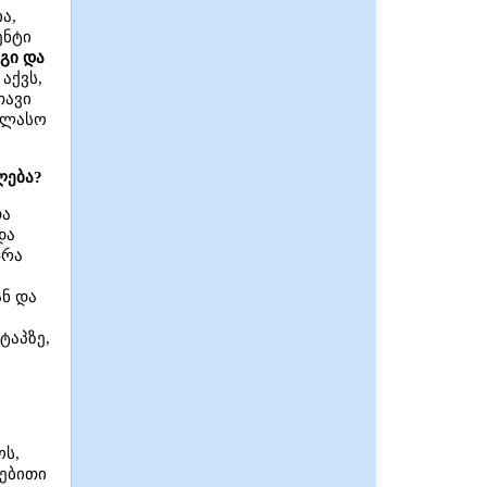
ა,
ენტი
გი და
აქვს,
თავი
კლასო
ლება?
და
და
-რა
ან და
ტაპზე,
ოს,
ებითი