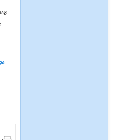
საღ
ს
და