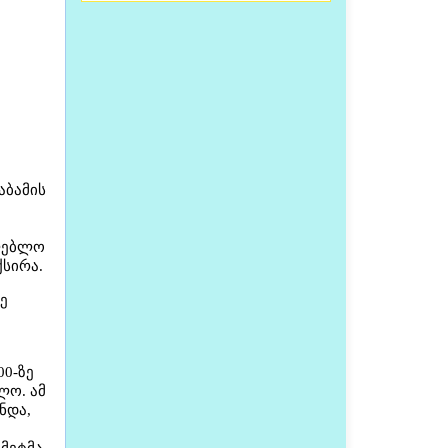
აბამის
თლებლო
ქსირა.
ე
0-ზე
ლო. ამ
ნდა,