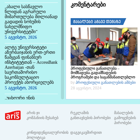
კომენტარები
„ახალი სასწავლო
წლიდან აგრარული
მიმართულება მთლიანად
გადადის სოხუმის
მასალები ამავე თემაზე
სახელმწიფო
უნივერსიტეტში“
5 აგვისტო, 2026
ალტე უნივერსიტეტი
აზერბაიჯანის ერთ-ერთი
წამყვან ფინანსურ
ინსტიტუტთან – AccessBank
Azerbaijan -თან
პროფესიული განათლება –
საერთაშორისო
მომზადება-გადამზადების
საკონსულტაციო
პროგრამები და საგანმანათლებლო
პროგრამების განმახორციელებელი
პროექტს ახორციელებს
by
პროფესიული განათლების ამბები
დაწესებულებების სია
5 აგვისტო, 2026
28 აგვისტო, 2024
„უცხოური ენის
შესასწავლად 2-3 წელი
საკმარისია“ –
აბიტურიენტების
არის ჯი
რეკლამის
მასალების
პოზიციები ინგლისური
კომპანიის შესახებ
განთავსების პირობები
გამოყენების
ენის პირველი კლასიდან
პირობები
გატანაზე
კონფიდენციალურობის
დაგვიკავშირდით
5 აგვისტო, 2026
პოლიტიკა