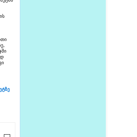
 მეტმა
ის
ითი
ე,
ჯში
ად
ვი
ეტზე