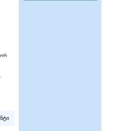
გორ
ა
ენტი