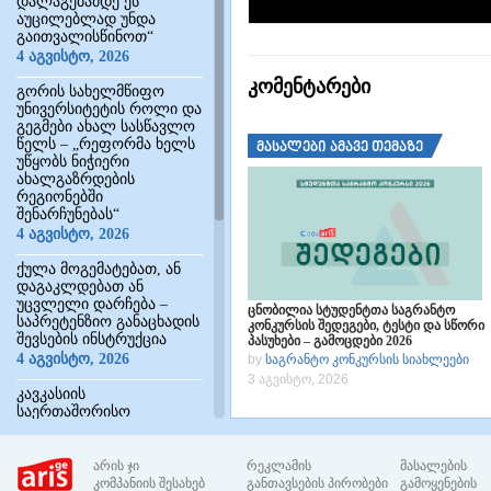
დალაგებამდე ეს
აუცილებლად უნდა
გაითვალისწინოთ“
4 აგვისტო, 2026
კომენტარები
გორის სახელმწიფო
უნივერსიტეტის როლი და
გეგმები ახალ სასწავლო
წელს – „რეფორმა ხელს
მასალები ამავე თემაზე
უწყობს ნიჭიერი
ახალგაზრდების
რეგიონებში
შენარჩუნებას“
4 აგვისტო, 2026
ქულა მოგემატებათ, ან
დაგაკლდებათ ან
უცვლელი დარჩება –
ცნობილია სტუდენტთა საგრანტო
საპრეტენზიო განაცხადის
კონკურსის შედეგები, ტესტი და სწორი
შევსების ინსტრუქცია
პასუხები – გამოცდები 2026
4 აგვისტო, 2026
by
საგრანტო კონკურსის სიახლეები
3 აგვისტო, 2026
კავკასიის
საერთაშორისო
უნივერსიტეტი აცხადებს
მიღებას სამაგისტრო
პროგრამებზე – ფასები
არის ჯი
რეკლამის
მასალების
და კრიტერიუმები
კომპანიის შესახებ
განთავსების პირობები
გამოყენების