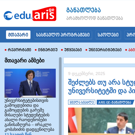
განათლება
არამხოლოდ განათლება
მთავარი
სასწავლო პროგრამები
სკოლები
პრ
Რეპორტაჟი
Ინტერვიუ
Უწყებები
Უნივერსიტეტები
Აბ
მთავარი ამბები
9 დეკემბერი, 2025
შეძლებს თუ არა სტ
უნივერსიტეტში და პ
უნივერსიტეტებისთვის
ყველა სიახლე
ARIS.GE-განათლება
გამოცდებითა და
გამოცდების გარეშე
მისაღები სტუდენტების
ახალი რაოდენობები
განისაზღვრა – ირაკლი
კობახიძის დადგენილება
12 საათის წინ