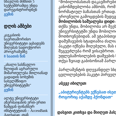
სწავლის მიზნით 5
“მობილობასთან დაკავშირებ
სექტემბრამდე უნდა
კანონმდებლობა ამბობს, რომ 
დარეგისტრირდნენ
ნორმატიულ ბაზასთან ერთად. 
გუშინ
ეროვნული გამოცდების შედ
მობილობის საშუალება დიდი 
დღის ამბები
თქმა უნდა, მობილობა არ შეე
უნივერსიტეტში უნდა მობილობ
კავკასიის
მოთხოვნებიდან. ამ ეტაპისთვ
საერთაშორისო
დამუშავების სტადიაშია ძალი
უნივერსიტეტი აცხადებს
პაკეტი იქნება მიღებული, მას
მიღებას სადოქტორო
შეგვეძლება რომ ვისაუბროთ.
პროგრამებზე
უფლებამოსილების დაშვების ნა
8 საათის წინ
თქვა ზვიად გაბისონიამ პარლ
„ახალი სასწავლო
წლიდან აგრარული
პარლამენტის დღევანდელ სხ
მიმართულება მთლიანად
ცვლილებების პაკეტი პირველ
გადადის სოხუმის
სახელმწიფო
ასევე იხილეთ:
უნივერსიტეტში“
გუშინ
„აბიტურიენტებს ექნებათ ისე
როგორიც აქამდე ჰქონდათ“
ალტე უნივერსიტეტი
აზერბაიჯანის ერთ-ერთი
წამყვან ფინანსურ
ინსტიტუტთან – AccessBank
დასვით კითხვა და მიიღეთ პას
Azerbaijan -თან