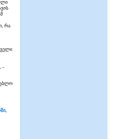
ული
ავის
ომ
ი, რა
რველი
 –
დებლო
ში,