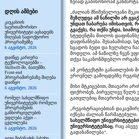
ზვიად გაბისონიოამ განმარტა
დღის ამბები
„ძალიან მნიშვნელოვანი შეკი
შეზღუდვა ამ ნაწილში არ გვა
კავკასიის
უნდათ ჩაბარება იმისათვის, 
საერთაშორისო
გვაქვს), რა თქმა უნდა, სიამო
უნივერსიტეტი აცხადებს
სტუდენტმა მიიღოს დაფინანს
მიღებას სადოქტორო
დაფინანსება. შესაბამისად, 
პროგრამებზე
სცადოს ბედი და ხელახლა ჩაა
6 აგვისტო, 2026
მოდელი. ამ ნაწილზე ჩვენ ვფ
დაიწყე კარიერა
თქვა საკანონმდებლო ორგანო
ტექნოლოგიებში –
Skillwill-ში, ბათუმში,
ამ კონტექსტში განათლების 
Front-end
ეროვნულ გამოცდებზე რეგისტ
პროგრამირებაზე მიღება
დაიწყო
მისი მტკიცებით, მთავარი არ
6 აგვისტო, 2026
ფიქრობენ, პირველივე წელს ე
რომელ სახელმწიფო
გათვლებიც მთავრობამ დაგეგ
უნივერსიტეტებს რომელი
პროგრამების
„რეგისტრაციებთან დაკავშირ
განხორციელების
იქნება ძალიან წარმატებული.
უფლება აქვთ –
სახელმწიფო უნივერსიტეტების
ცვლილება
უნივერსიტეტებსაც
, რაც ასევ
6 აგვისტო, 2026
გადანაწილება“.
გივი მიქანაძის პასუხი