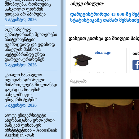
ასევე იხილეთ:
მშობლებს, რომლებიც
სასკოლო ფორმის
ყიდვას არ აპირებენ
დარეგისტრირდა 43 000-ზე მეტ
5 აგვისტო, 2026
სტატისტიკაზე თამარ მემანიშ
ოკუპირებულ
ტერიტორიაზე მცხოვრები
დასვით კითხვა და მიიღეთ პას
აბიტურიენტები
უგამოცდოდ და უფასოდ
სწავლის მიზნით 5
edu.aris.ge
გა
სექტემბრამდე უნდა
დარეგისტრირდნენ
5 აგვისტო, 2026
საგანმანათლებლო
„ახალი სასწავლო
ინტერნეტ-
წლიდან აგრარული
რეკლამა
პორტალი
მიმართულება მთლიანად
გადადის სოხუმის
სახელმწიფო
უნივერსიტეტში“
5 აგვისტო, 2026
ალტე უნივერსიტეტი
აზერბაიჯანის ერთ-ერთი
წამყვან ფინანსურ
ინსტიტუტთან – AccessBank
Azerbaijan -თან