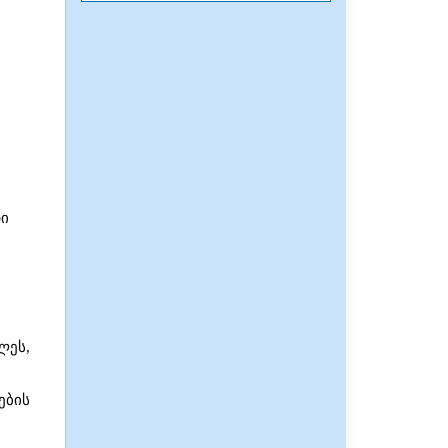
დი
ლეს,
ების