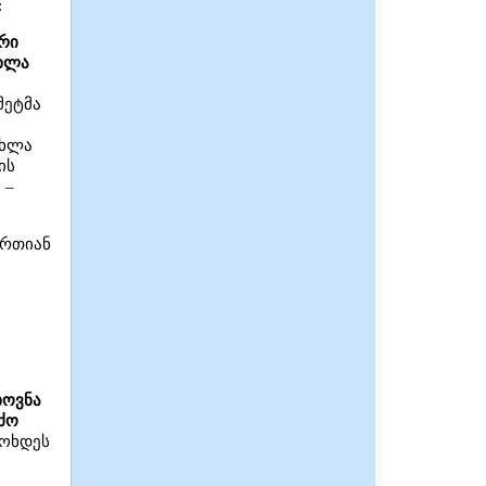
:
რი
ახლა
მეტმა
ახლა
ის
 –
ერთიან
ხოვნა
რძო
მოხდეს