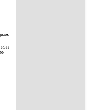
ებათ.
 არაა
ია