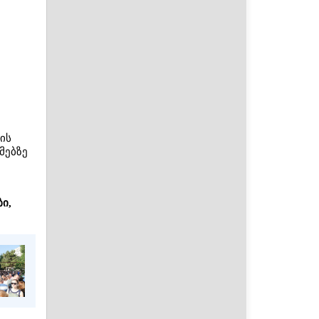
ის
მებზე
ი,