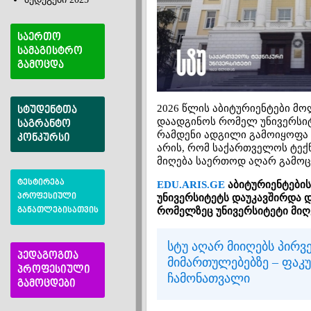
საერთო
სამაგისტრო
გამოცდა
2026 წლის აბიტურიენტები მ
სტუდენტთა
დაადგინოს რომელ უნივერსიტ
საგრანტო
რამდენი ადგილი გამოიყოფა 
კონკურსი
არის, რომ საქართველოს ტექ
მიღება საერთოდ აღარ გამოც
ტესტირება
EDU.ARIS.GE
აბიტურიენტების
პროფესიული
უნივერსიტეტს დაუკავშირდა დ
რომელზეც უნივერსიტეტი მიღ
განათლებისათვის
სტუ აღარ მიიღებს პირ
პედაგოგთა
მიმართულებებზე – ფაკ
პროფესიული
ჩამონათვალი
გამოცდები