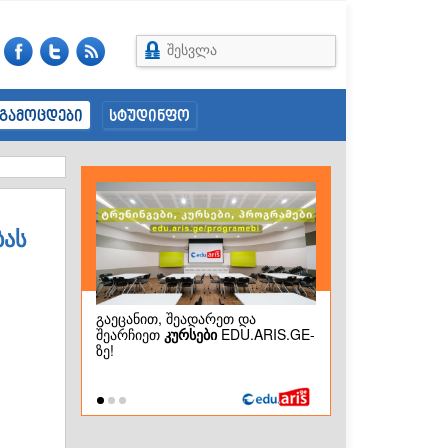
შესვლა
გამოცდები
სტუდინფო
ბას