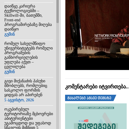
დაიწყე კარიერა
ტექნოლოგიებში –
Skillwill-ში, ბათუმში,
Front-end
პროგრამირებაზე მიღება
დაიწყო
გუშინ
რომელ სახელმწიფო
უნივერსიტეტებს რომელი
პროგრამების
განხორციელების
უფლება აქვთ –
ცვლილება
გუშინ
გივი მიქანაძის პასუხი
მშობლებს, რომლებიც
კომენტარები იტვირთება
სასკოლო ფორმის
ყიდვას არ აპირებენ
მასალები ამავე თემაზე
5 აგვისტო, 2026
ოკუპირებულ
ტერიტორიაზე მცხოვრები
აბიტურიენტები
უგამოცდოდ და უფასოდ
სწავლის მიზნით 5